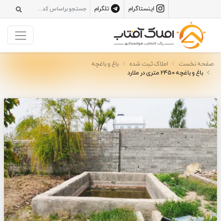
اینستاگرام
تلگرام
صفحه نخست
املاک ثبت شده
باغ و باغچه
باغ و باغچه 2450 متری در ملارد