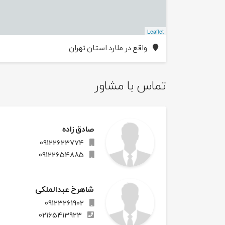
Leaflet
واقع در ملارد استان تهران
تماس با مشاور
صادق زاده
09122623774
09122654885
شاهرخ عبدالملکی
09123261902
02165413923