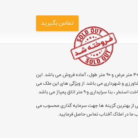
تماس بگیرید
باغ 3600 متری به صورت چهار دیواری واقع در حومه ملارد ، دارای 40 متر عرض و 90 متر طول ، آماده فروش می باشد. این
 کشاورزی و شهرداری می باشد. از ویژگی های این ملک می
یداری و 9 متر اتاق پمپاژ می باشد.
یکی از بهترین گزینه ها جهت سرمایه گذاری محسوب می
ب ما در املاک آفتاب تماس حاصل فرمایید.