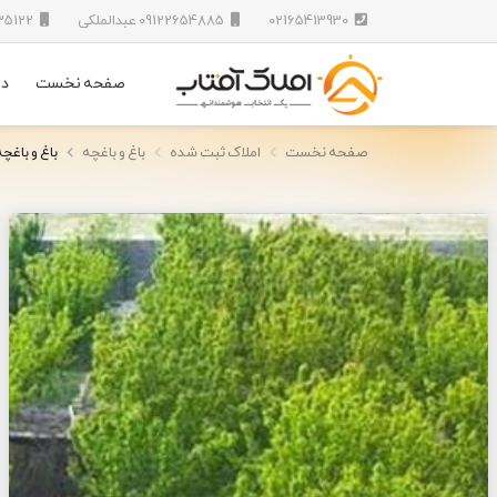
02165413930
09122654885 عبدالملکی
09123435122 سلدوزی
صفحه نخست
در
صفحه نخست
املاک ثبت شده
باغ و باغچه
باغ و باغچه 3600 متری در مل