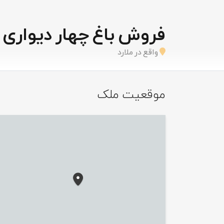
فروش باغ چهار دیواری 3600 متری
واقع در ملارد
موقعیت ملک