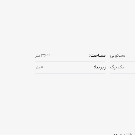
مسکونی
مساحت:
3600
متر
تک برگ
زیربنا:
0
متر