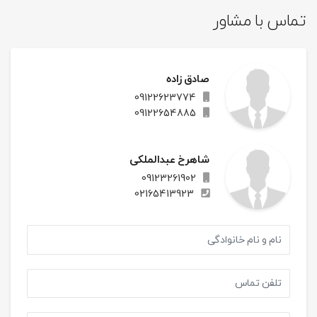
تماس با مشاور
صادق زاده
09122623774
09122654885
شاهرخ عبدالملکی
09123261902
02165413923