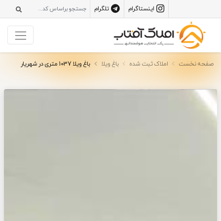
اینستاگرام
تلگرام
صفحه نخست
املاک ثبت شده
باغ ویلا
باغ ویلا 1037 متری در شهریار