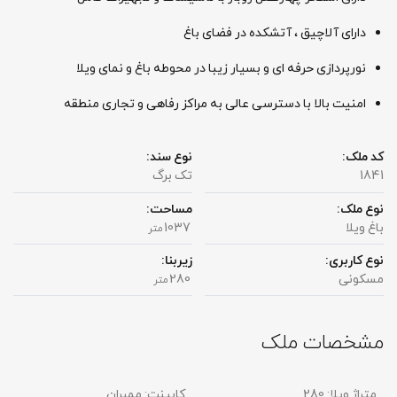
دارای آلاچیق ، آتشکده در فضای باغ
نورپردازی حرفه ای و بسیار زیبا در محوطه باغ و نمای ویلا
امنیت بالا با دسترسی عالی به مراکز رفاهی و تجاری منطقه
کد ملک:
نوع سند:
1841
تک برگ
نوع ملک:
مساحت:
باغ ویلا
1037
متر
نوع کاربری:
زیربنا:
مسکونی
280
متر
مشخصات ملک
متراژ ویلا:
280
کابینت:
ممبران