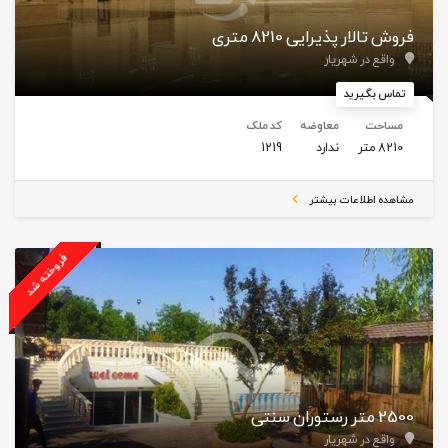
فروش تالار پذیرایی 8210 متری
واقع در شهریار
تماس بگیرید
مساحت
معاوضه
کد ملک
8210 متر
ندارد
1219
مشاهده اطلاعات بیشتر
فروخته شد
2500 متر رستوران سنتی
واقع در شهریار