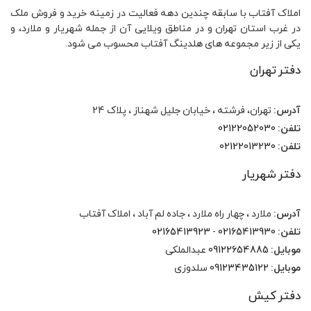
املاک آفتاب با سابقه چندین دهه فعالیت در زمینه خرید و فروش ملک
در غرب استان تهران و در مناطق ویلایی آن از جمله شهریار و ملارد، و
یکی از زیر مجموعه های هلدینگ آفتاب محسوب می شود.
دفتر تهران
آدرس:
تهران، فرشته ، خیابان جلیل شهناز ، پلاک 24
تلفن:
02122052030
تلفن:
02122013230
دفتر شهریار
آدرس:
ملارد ، چهار راه ملارد ، جاده لم آباد ، املاک آفتاب
تلفن:
02165413930
-
02165413923
موبایل:
09122654885
عبدالملکی
موبایل:
09123435122
سلدوزی
دفتر کیش